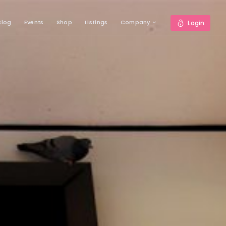
Blog
Events
Shop
Listings
Company
Login