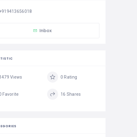
+919413656018
Inbox
TISTIC
1479 Views
0 Rating
0 Favorite
16 Shares
EGORIES