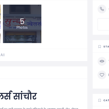
5
Photos
STA
All
लर्स सांचौर
CAT