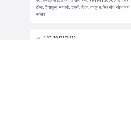
प्रो. चम्पालाल s/o देवाजी सांचौर मो. +919413656018 हमारे य
टीला, शिशफुल, सांकली, दामनी, टिका, बाजुबंध, सिर मांग, जोधा न
सांचौर
LISTING FEATURES
Baju Bandh
Hathph
See 
0 Reviews For
Sundha Jewellars Sanc