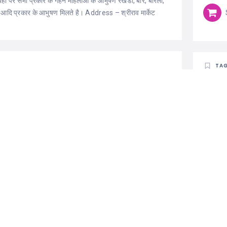
हाँ पर सभी प्रकार के गहने महिलाओ के आभुषण रखडी, बोर, बोरला,
थ, आदि प्रकार के आभुषण मिलते है। Address – श्रीराव मार्केट
TA
Jewellers Shop in
ool
Sanchore
All
hore