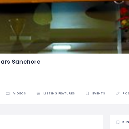
lars Sanchore
VIDEOS
LISTING FEATURES
EVENTS
PO
BUS