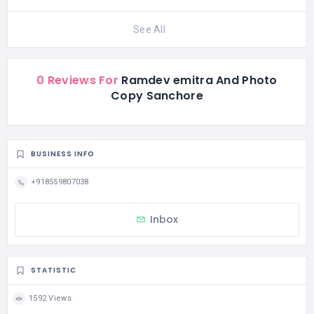
See All
0 Reviews For
Ramdev emitra And Photo
Copy Sanchore
BUSINESS INFO
+918559807038
Inbox
STATISTIC
1592 Views