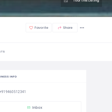
Tour this Listing
Favorite
Share
STS
INESS INFO
+919460512341
Inbox