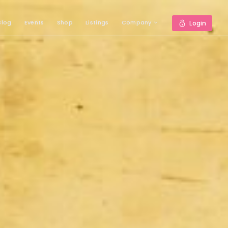
Blog
Events
Shop
Listings
Company
Login