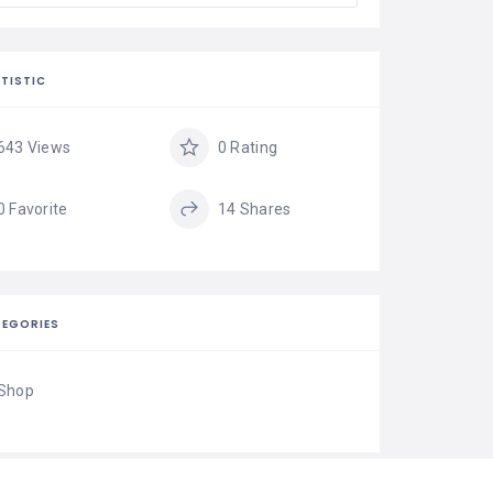
TISTIC
643 Views
0 Rating
0 Favorite
14 Shares
EGORIES
Shop