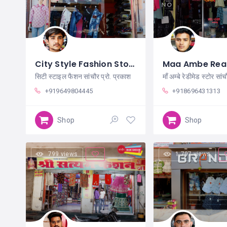
City Style Fashion Store Sanchore
सिटी स्टाइल फैशन सांचौर प्रो. प्रकाश
माँ अम्बे रेडीमेड स्टोर सांच
+919649804445
+918696431313
Shop
Shop
799 views
1,797 views