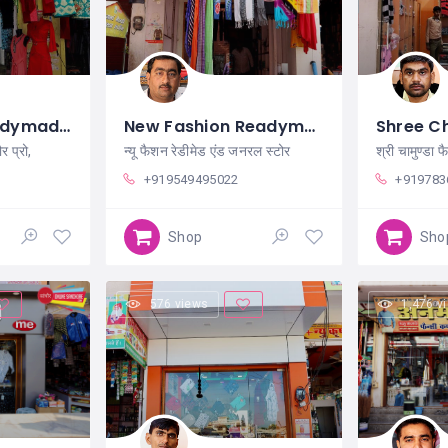
Maa Ambe Readymade Store Sanchore
New Fashion Readymade And General Store Sanchore
ौर प्रो,
न्यू फैशन रेडीमेड एंड जनरल स्टोर
श्री चामुण्डा फ
+919549495022
+919783
Shop
Sho
576 views
1,476 v