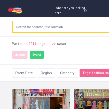
What are you looking
for?
Reset
We found
42 Listings
Listing
Event
Event Date
Region
Category
Tags: fashion-st
1,074 views
1,314 views