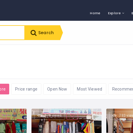
Home
Explore
Search
ore
Price range
Open Now
Most Viewed
Recomme
979 views
793 vie