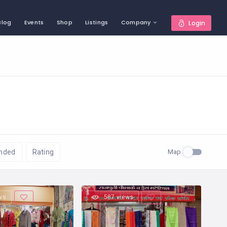
Blog
Events
Shop
Listings
Company
Login
Map
nded
Rating
ws
587 views