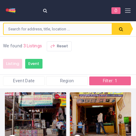
Reset
We found
3 Listings
Listing
Event
Event Date
Region
Filter: 1
1,396 views
1,319 views