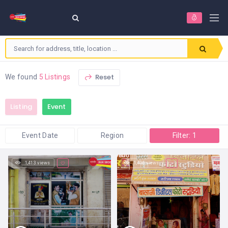
Reset
We found
5 Listings
Listing
Event
Event Date
Region
Filter: 1
1,413 views
1,406 views