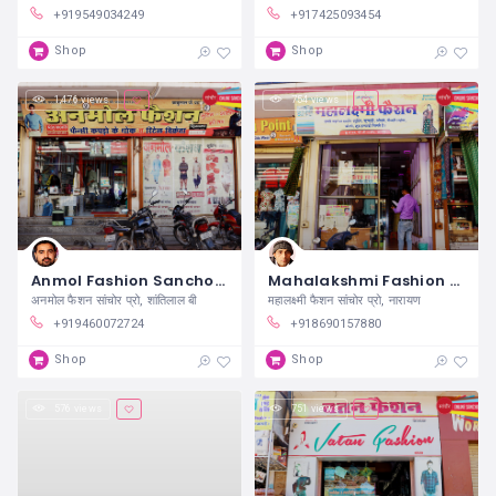
+919549034249
+917425093454
Shop
Shop
1,476 views
754 views
Anmol Fashion Sanchore
Mahalakshmi Fashion Sanchore
अनमोल फैशन सांचोर प्रो, शांतिलाल बी
महालक्ष्मी फैशन सांचोर प्रो, नारायण
+919460072724
+918690157880
Shop
Shop
576 views
751 views