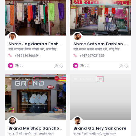
Shree Jagdamba Fashion Sanchore
Shree Satyam Fashion Sanchore
श्री जगदम्बा फैशन सांचौर प्रो, जबरसिंह
श्री सत्यम फैशन सांचौर प्रो, जीतू सिंह
+919636366694
+917297031339
Shop
Shop
1,797 views
575 views
Brand Me Shop Sanchore
Brand Gallery Sanchore
ब्रांड मी शॉप सांचौर प्रो, कमलेश पंवार
ब्राण्ड गैलरी सांचौर प्रो, सुरेश सारण