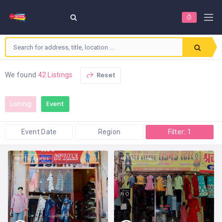
Reset
We found
42 Listings
Listing
Event
Event Date
Region
Filter: 1
1,074 views
1,312 views