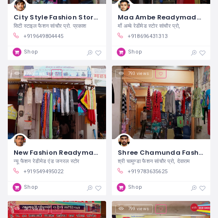
City Style Fashion Store Sanchore
Maa Ambe Readymade Store Sanchore
सिटी स्टाइल फैशन सांचौर प्रो. प्रकाश
माँ अम्बे रेडीमेड स्टोर सांचौर प्रो,
+919649804445
+918696431313
Shop
Shop
979 views
793 views
New Fashion Readymade And General Store Sanchore
Shree Chamunda Fashion Sanchore
न्यू फैशन रेडीमेड एंड जनरल स्टोर
श्री चामुण्डा फैशन सांचौर प्रो, देवाराम
+919549495022
+919783635625
Shop
Shop
587 views
799 views