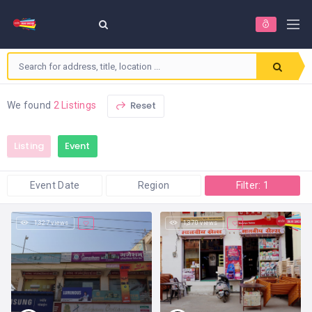
Reset
We found
2 Listings
Listing
Event
Event Date
Region
Filter: 1
1,327 views
1,370 views