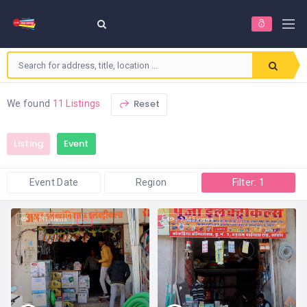
Reset
We found
11 Listings
Listing
Event
Event Date
Region
Filter: 1
1,781 views
1,543 views