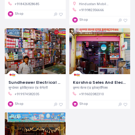
+918426828685
Hindustan Mobiles, Balaji Nagar, Sanchore, Rajasthan, India
+919982356666
Shop
Shop
1,362 views
781 views
Sundheswer Electrical And Sanitary Sanchore
Karshna Seles And Electronics Sanchore
सुन्धेश्वर इलेक्ट्रिकल एंड सेनेटरी
कृष्णा सेल्स एंड इलेक्ट्रॉनिक्स
+919974582035
+919602082310
Shop
Shop
1,430 views