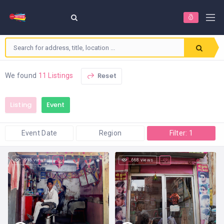
Reset
We found
11 Listings
Listing
Event
Event Date
Region
Filter: 1
998 views
668 views