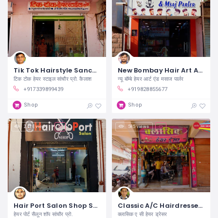
Tik Tok Hairstyle Sanchore
New Bombay Hair Art And Massage Parlor Sanchore
टिक टोक हेयर स्टाइल सांचौर प्रो. कैलाश
न्यू बॉम्बे हेयर आर्ट एंड मसाज पार्लर
+917339899439
+919828855677
Shop
Shop
2,418 views
585 views
Hair Port Salon Shop Sanchore
Classic A/C Hairdresser Sanchore
हेयर पोर्ट सैलून शॉप सांचौर प्रो.
क्लासिक ए सी हेयर ड्रेसर