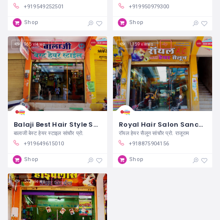
+919549252501
+919950979300
Shop
Shop
965 views
1,159 views
Balaji Best Hair Style Sanchore
Royal Hair Salon Sanchore
बालाजी बेस्ट हेयर स्टाइल सांचौर प्रो.
रॉयल हेयर सैलून सांचौर प्रो. राजूराम
+919649615010
+918875904156
Shop
Shop
572 views